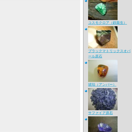
コスモクロア（鉄龍生）
ブラックマトリックスオパ
ール原石
琥珀（アンバー）
サファイア原石