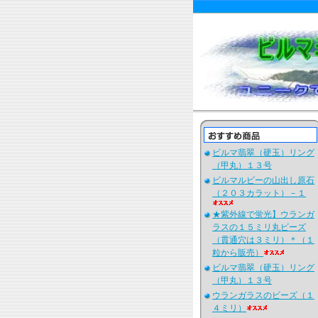
ビルマ翡翠（硬玉）リング
（甲丸）１３号
ビルマルビーの山出し原石
（２０３カラット）－１
★紫外線で蛍光】ウランガ
ラスの１５ミリ丸ビーズ
（貫通穴は３ミリ）＊（１
粒から販売）
ビルマ翡翠（硬玉）リング
（甲丸）１３号
ウランガラスのビーズ（１
４ミリ）