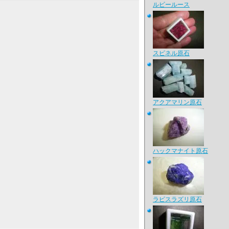
ルビールース
スピネル原石
アクアマリン原石
ハックマナイト原石
ラピスラズリ原石