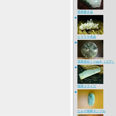
翡翠磨き品
ヒマラヤ水晶
翡翠原石くりぬき（コア）
翡翠スライス
ビルマ翡翠タンブル