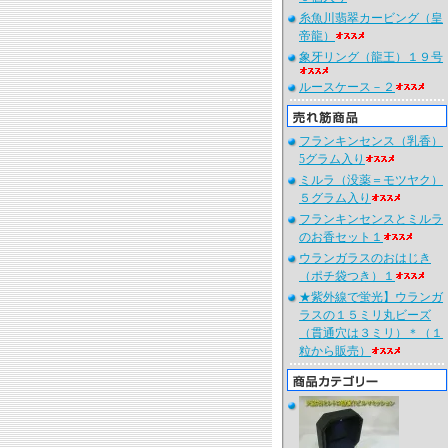
糸魚川翡翠カービング（皇
帝龍）
象牙リング（龍王）１９号
ルースケース－２
フランキンセンス（乳香）
5グラム入り
ミルラ（没薬＝モツヤク）
５グラム入り
フランキンセンスとミルラ
のお香セット１
ウランガラスのおはじき
（ポチ袋つき）１
★紫外線で蛍光】ウランガ
ラスの１５ミリ丸ビーズ
（貫通穴は３ミリ）＊（１
粒から販売）