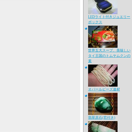
LEDライト付きジュエリー
ボックス
世界五大スープ、美味しい
タイ王国のトムヤムクンの
素
オパールビーズ連材
翡翠原石(窓付き)