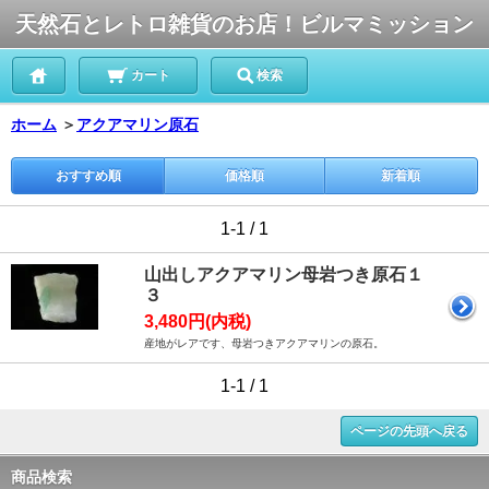
天然石とレトロ雑貨のお店！ビルマミッション
カート
検索
ホーム
＞
アクアマリン原石
おすすめ順
価格順
新着順
1-1 / 1
山出しアクアマリン母岩つき原石１
３
3,480円(内税)
産地がレアです、母岩つきアクアマリンの原石。
1-1 / 1
ページの先頭へ戻る
商品検索